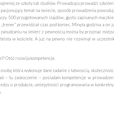
zynajmniej ze szkoły lub studiów. Prowadzący prowadzi szkolen
iej pasjonujący temat na świecie, sposób prowadzenia powoduj
aczy. 500 przygotowanych slajdów, gęsto zapisanych maczki
 „trener” przewidział czas pod koniec. Minęła godzina a on j
 zanudzaniu na śmierć z pewnością można by przyznać miejs
ateista w kościele. A już na pewno nie rozwinął w uczestni
el? Otóż rozwija kompetencje.
osobę która wykonuje dane zadanie z łatwością, skutecznośc
kład – tu zaskoczenie – posiadam kompetencje w prowadzen
iedzy o produkcie, umiejętności programowania w konkretn
.