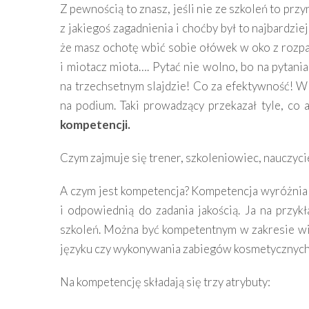
Z pewnością to znasz, jeśli nie ze szkoleń to pr
z jakiegoś zagadnienia i choćby był to najbardz
że masz ochotę wbić sobie ołówek w oko z rozp
i miotacz miota…. Pytać nie wolno, bo na pytania
na trzechsetnym slajdzie! Co za efektywność! W
na podium. Taki prowadzący przekazał tyle, co 
kompetencji.
Czym zajmuje się trener, szkoleniowiec, nauczyci
A czym jest kompetencja? Kompetencja wyróżnia 
i odpowiednią do zadania jakością. Ja na przy
szkoleń. Można być kompetentnym w zakresie w
języku czy wykonywania zabiegów kosmetycznych
Na kompetencję składają się trzy atrybuty: