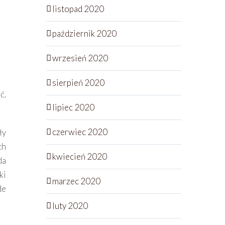
listopad 2020
październik 2020
wrzesień 2020
sierpień 2020
ć.
lipiec 2020
czerwiec 2020
ły
ch
kwiecień 2020
da
ki
marzec 2020
de
luty 2020