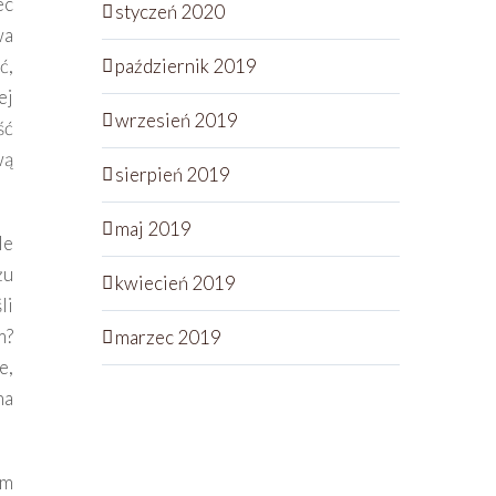
ec
styczeń 2020
wa
ć,
październik 2019
ej
wrzesień 2019
ść
wą
sierpień 2019
maj 2019
le
żu
kwiecień 2019
li
m?
marzec 2019
e,
na
im