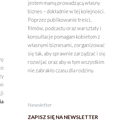
jestem mamą prowadzącą własny
biznes – dokładnie w tej kolejności.
Poprzez publikowanie treści,
filmów, podcastu oraz warsztaty i
konsultacje pomagam kobietom z
własnymi biznesami, zorganizować
się tak, aby sprawnie zarządzać i się
zę
rozwijać oraz aby w tym wszystkim
to
nie zabrakło czasu dla rodziny.
zy
mi
ji
ia
Newsletter
ZAPISZ SIĘ NA NEWSLETTER