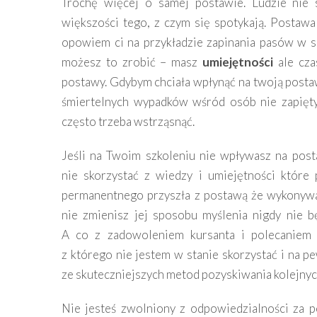
Trochę więcej o samej postawie. Ludzie nie
większości tego, z czym się spotykają. Postaw
opowiem ci na przykładzie zapinania pasów w s
możesz to zrobić – masz
umiejętności
ale cz
postawy. Gdybym chciała wpłynąć na twoją postaw
śmiertelnych wypadków wśród osób nie zapięt
często trzeba wstrząsnąć.
Jeśli na Twoim szkoleniu nie wpływasz na pos
nie skorzystać z wiedzy i umiejętności które p
permanentnego przyszła z postawą że wykonywan
nie zmienisz jej sposobu myślenia nigdy nie 
A co z zadowoleniem kursanta i polecaniem 
z którego nie jestem w stanie skorzystać i na 
ze skuteczniejszych metod pozyskiwania kolejnych
Nie jesteś zwolniony z odpowiedzialności za 