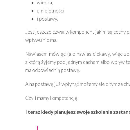
wiedza,
umiejętności
i postawy.
Jest jeszcze czwarty komponent jakim są cechy ps
wpływu nie ma.
Nawiasem mówiąc (ale nawias ciekawy, więc zo
z którą żyjemy pod jednym dachem albo wpływ ten 
ma odpowiednią postawę.
A na postawę już wpłynąć możemy ale o tym za chw
Czyli mamy kompetencję.
I teraz kiedy planujesz swoje szkolenie zastan