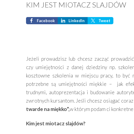
KIM JEST MIOTACZ SLAJDÓW
Facebook
LinkedIn
Tweet
Jeżeli prowadzisz lub chcesz zacząć prowadzić 
czy umiejętności z danej dziedziny np. szkol
kosztowne szkolenia w miejscu pracy, to być 
potrzebne są umiejętności miękkie – jak efe
trudnymi, autoprezentacja i budowanie autoryte
zwrotnych kursantom. Jeśli chcesz osiągać coraz
twarde na miękko”,
w którym podam ci konkretne
Kim jest miotacz slajdów?