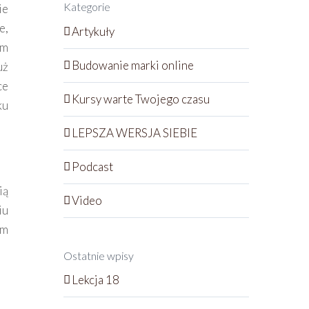
Kategorie
ie
e,
Artykuły
em
Budowanie marki online
uż
ce
Kursy warte Twojego czasu
ku
LEPSZA WERSJA SIEBIE
Podcast
ią
Video
iu
ym
Ostatnie wpisy
Lekcja 18