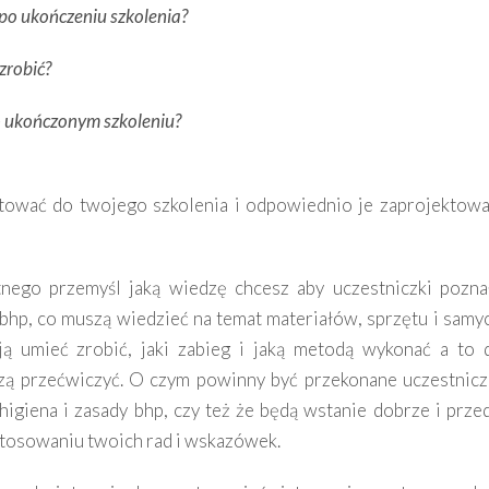
po ukończeniu szkolenia?
 zrobić?
o ukończonym szkoleniu?
tować do twojego szkolenia i odpowiednio je zaprojektowa
tnego przemyśl jaką wiedzę chcesz aby uczestniczki pozna
 bhp, co muszą wiedzieć na temat materiałów, sprzętu i samy
ą umieć zrobić, jaki zabieg i jaką metodą wykonać a to 
zą przećwiczyć. O czym powinny być przekonane uczestnicz
igiena i zasady bhp, czy też że będą wstanie dobrze i prze
tosowaniu twoich rad i wskazówek.