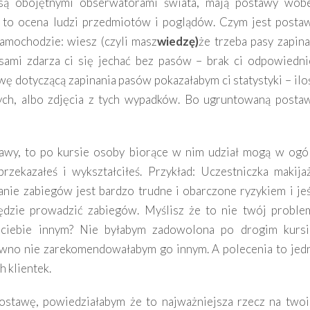
 są obojętnymi obserwatorami świata, mają postawy wob
a to ocena ludzi przedmiotów i poglądów. Czym jest posta
amochodzie: wiesz (czyli masz
wiedzę)
że trzeba pasy zapina
asami zdarza ci się jechać bez pasów – brak ci odpowiedni
ę dotyczącą zapinania pasów pokazałabym ci statystyki – ilo
ych, albo zdjęcia z tych wypadków. Bo ugruntowaną posta
tawy, to po kursie osoby biorące w nim udział mogą w ogó
rzekazałeś i wykształciłeś. Przykład: Uczestniczka makija
ie zabiegów jest bardzo trudne i obarczone ryzykiem i jeś
będzie prowadzić zabiegów. Myślisz że to nie twój proble
ciebie innym? Nie byłabym zadowolona po drogim kursi
pewno nie zarekomendowałabym go innym. A polecenia to jed
 klientek.
postawę, powiedziałabym że to najważniejsza rzecz na two