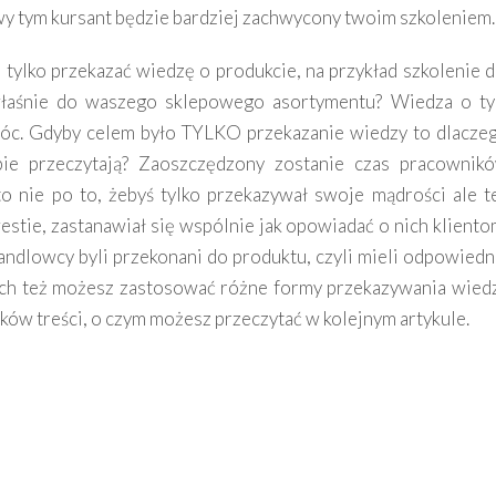
wy tym kursant będzie bardziej zachwycony twoim szkoleniem.
 tylko przekazać wiedzę o produkcie, na przykład szkolenie d
łaśnie do waszego sklepowego asortymentu? Wiedza o t
móc. Gdyby celem było TYLKO przekazanie wiedzy to dlacze
bie przeczytają? Zaoszczędzony zostanie czas pracownik
i, to nie po to, żebyś tylko przekazywał swoje mądrości ale t
stie, zastanawiał się wspólnie jak opowiadać o nich kliento
handlowcy byli przekonani do produktu, czyli mieli odpowiedn
ch też możesz zastosować różne formy przekazywania wied
ków treści, o czym możesz przeczytać w kolejnym artykule.