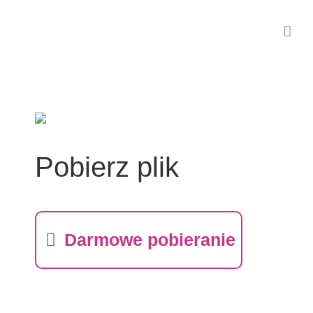
Skip
to
content
Pobierz plik
Darmowe pobieranie
ROZWÓJ ORGANIZACJI
Aleksandra Suchowiejko