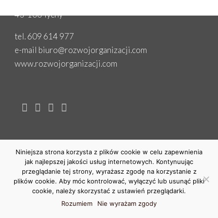
al. Bielska 29
43-100 Tychy
tel. 609 614 977
e-mail
biuro@rozwojorganizacji.com
www.
rozwojorganizacji.com
Niniejsza strona korzysta z plików cookie w celu zapewnienia
jak najlepszej jakości usług internetowych. Kontynuując
przeglądanie tej strony, wyrażasz zgodę na korzystanie z
plików cookie. Aby móc kontrolować, wyłączyć lub usunąć pliki
cookie, należy skorzystać z ustawień przeglądarki.
© Copyright
2026 ROZWÓJ ORGANIZACJI Aleksandra Suchowiejko |
Polityka prywatności
|
Kontakt
Rozumiem
Nie wyrażam zgody